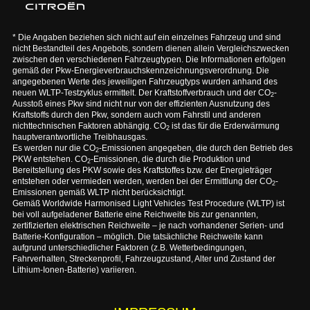
* Die Angaben beziehen sich nicht auf ein einzelnes Fahrzeug und sind
nicht Bestandteil des Angebots, sondern dienen allein Vergleichszwecken
zwischen den verschiedenen Fahrzeugtypen. Die Informationen erfolgen
gemäß der Pkw-Energieverbrauchskennzeichnungsverordnung. Die
angegebenen Werte des jeweiligen Fahrzeugtyps wurden anhand des
neuen WLTP-Testzyklus ermittelt. Der Kraftstoffverbrauch und der CO
-
2
Ausstoß eines Pkw sind nicht nur von der effizienten Ausnutzung des
Kraftstoffs durch den Pkw, sondern auch vom Fahrstil und anderen
nichttechnischen Faktoren abhängig. CO
ist das für die Erderwärmung
2
hauptverantwortliche Treibhausgas.
Es werden nur die CO
-Emissionen angegeben, die durch den Betrieb des
2
PKW entstehen. CO
-Emissionen, die durch die Produktion und
2
Bereitstellung des PKW sowie des Kraftstoffes bzw. der Energieträger
entstehen oder vermieden werden, werden bei der Ermittlung der CO
-
2
Emissionen gemäß WLTP nicht berücksichtigt.
Gemäß Worldwide Harmonised Light Vehicles Test Procedure (WLTP) ist
bei voll aufgeladener Batterie eine Reichweite bis zur genannten,
zertifizierten elektrischen Reichweite – je nach vorhandener Serien- und
Batterie-Konfiguration – möglich. Die tatsächliche Reichweite kann
aufgrund unterschiedlicher Faktoren (z.B. Wetterbedingungen,
Fahrverhalten, Streckenprofil, Fahrzeugzustand, Alter und Zustand der
Lithium-Ionen-Batterie) variieren.