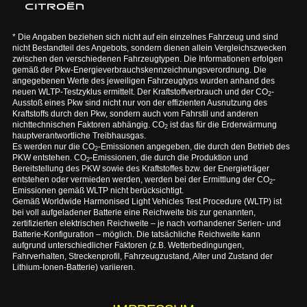
* Die Angaben beziehen sich nicht auf ein einzelnes Fahrzeug und sind
nicht Bestandteil des Angebots, sondern dienen allein Vergleichszwecken
zwischen den verschiedenen Fahrzeugtypen. Die Informationen erfolgen
gemäß der Pkw-Energieverbrauchskennzeichnungsverordnung. Die
angegebenen Werte des jeweiligen Fahrzeugtyps wurden anhand des
neuen WLTP-Testzyklus ermittelt. Der Kraftstoffverbrauch und der CO
-
2
Ausstoß eines Pkw sind nicht nur von der effizienten Ausnutzung des
Kraftstoffs durch den Pkw, sondern auch vom Fahrstil und anderen
nichttechnischen Faktoren abhängig. CO
ist das für die Erderwärmung
2
hauptverantwortliche Treibhausgas.
Es werden nur die CO
-Emissionen angegeben, die durch den Betrieb des
2
PKW entstehen. CO
-Emissionen, die durch die Produktion und
2
Bereitstellung des PKW sowie des Kraftstoffes bzw. der Energieträger
entstehen oder vermieden werden, werden bei der Ermittlung der CO
-
2
Emissionen gemäß WLTP nicht berücksichtigt.
Gemäß Worldwide Harmonised Light Vehicles Test Procedure (WLTP) ist
bei voll aufgeladener Batterie eine Reichweite bis zur genannten,
zertifizierten elektrischen Reichweite – je nach vorhandener Serien- und
Batterie-Konfiguration – möglich. Die tatsächliche Reichweite kann
aufgrund unterschiedlicher Faktoren (z.B. Wetterbedingungen,
Fahrverhalten, Streckenprofil, Fahrzeugzustand, Alter und Zustand der
Lithium-Ionen-Batterie) variieren.