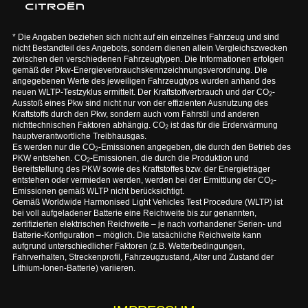
* Die Angaben beziehen sich nicht auf ein einzelnes Fahrzeug und sind
nicht Bestandteil des Angebots, sondern dienen allein Vergleichszwecken
zwischen den verschiedenen Fahrzeugtypen. Die Informationen erfolgen
gemäß der Pkw-Energieverbrauchskennzeichnungsverordnung. Die
angegebenen Werte des jeweiligen Fahrzeugtyps wurden anhand des
neuen WLTP-Testzyklus ermittelt. Der Kraftstoffverbrauch und der CO
-
2
Ausstoß eines Pkw sind nicht nur von der effizienten Ausnutzung des
Kraftstoffs durch den Pkw, sondern auch vom Fahrstil und anderen
nichttechnischen Faktoren abhängig. CO
ist das für die Erderwärmung
2
hauptverantwortliche Treibhausgas.
Es werden nur die CO
-Emissionen angegeben, die durch den Betrieb des
2
PKW entstehen. CO
-Emissionen, die durch die Produktion und
2
Bereitstellung des PKW sowie des Kraftstoffes bzw. der Energieträger
entstehen oder vermieden werden, werden bei der Ermittlung der CO
-
2
Emissionen gemäß WLTP nicht berücksichtigt.
Gemäß Worldwide Harmonised Light Vehicles Test Procedure (WLTP) ist
bei voll aufgeladener Batterie eine Reichweite bis zur genannten,
zertifizierten elektrischen Reichweite – je nach vorhandener Serien- und
Batterie-Konfiguration – möglich. Die tatsächliche Reichweite kann
aufgrund unterschiedlicher Faktoren (z.B. Wetterbedingungen,
Fahrverhalten, Streckenprofil, Fahrzeugzustand, Alter und Zustand der
Lithium-Ionen-Batterie) variieren.