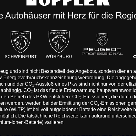
rzeug und sind nicht Bestandteil des Angebots, sondern dienen
Pkw-Energieverbrauchskennzeichnungsverordnung. Die angegeb
auch und der CO
-Ausstoß eines Pkw sind nicht nur von der effi
2
n abhängig. CO
ist das für die Erderwärmung hauptverantwortli
2
 den Betrieb des PKW entstehen. CO
-Emissionen, die durch d
2
eden werden, werden bei der Ermittlung der CO
-Emissionen gem
2
 (WLTP) ist bei voll aufgeladener Batterie eine Reichweite bis
 möglich. Die tatsächliche Reichweite kann aufgrund unterschie
hium-Ionen-Batterie) variieren.