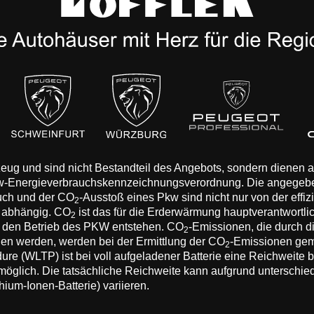
rzeug und sind nicht Bestandteil des Angebots, sondern dienen
Pkw-Energieverbrauchskennzeichnungsverordnung. Die angegeb
auch und der CO
-Ausstoß eines Pkw sind nicht nur von der effi
2
n abhängig. CO
ist das für die Erderwärmung hauptverantwortli
2
 den Betrieb des PKW entstehen. CO
-Emissionen, die durch d
2
eden werden, werden bei der Ermittlung der CO
-Emissionen gem
2
 (WLTP) ist bei voll aufgeladener Batterie eine Reichweite bis
 möglich. Die tatsächliche Reichweite kann aufgrund unterschie
hium-Ionen-Batterie) variieren.