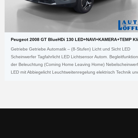
Peugeot 2008 GT BlueHDi 130 LED+NAVI+KAMERA+TEMP Kl
Getriebe Getriebe Automatik – (8-Stufen) Licht und Sicht LED
Scheinwerfer Tagfahrlicht LED Lichtsensor Autom. Begleitfunktion
der Beleuchtung (Coming Home Leaving Home) Nebelscheinwerf
LED mit Abbiegelicht Leuchtweitenregelung elektrisch Technik un