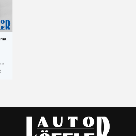
ima
er
d